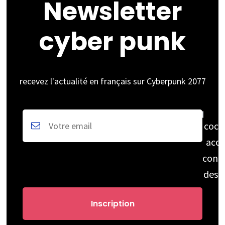
Newsletter
cyber punk
recevez l'actualité en français sur Cyberpunk 2077
coch
acce
cons
des 