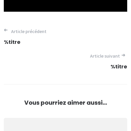
Navigation
Article précédent
de
%titre
l’article
Article suivant
%titre
Vous pourriez aimer aussi...