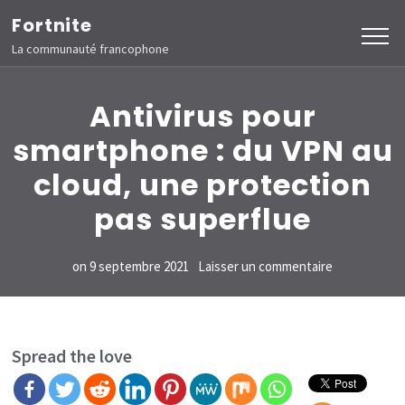
Aller
Fortnite
au
La communauté francophone
contenu
(Pressez
Antivirus pour
Entrée)
smartphone : du VPN au
cloud, une protection
pas superflue
sur
on
9 septembre 2021
Laisser un commentaire
Antivirus
pour
smartphone 
Spread the love
du