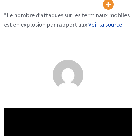
VPN
au
“Le nombre d’attaques sur les terminaux mobiles
cloud,
est en explosion par rapport aux
Voir la source
une
protection
pas
superflue