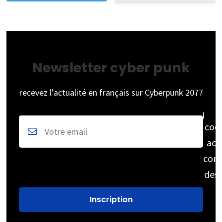
Newsletter cyber punk
recevez l'actualité en français sur Cyberpunk 2077
coc
acc
cons
des